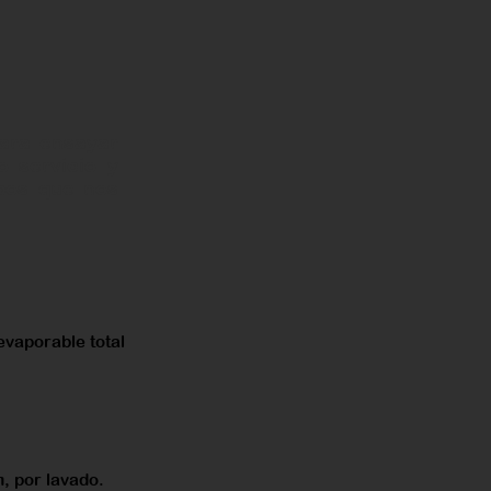
ara ensayar
 servicio y
ipos que nos
evaporable total
, por lavado.