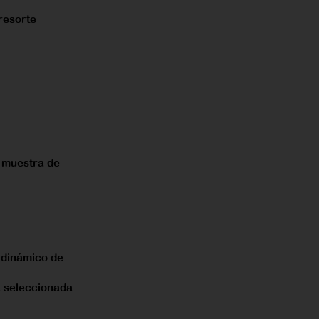
resorte
a muestra de
 dinámico de
 sele
c
cionada