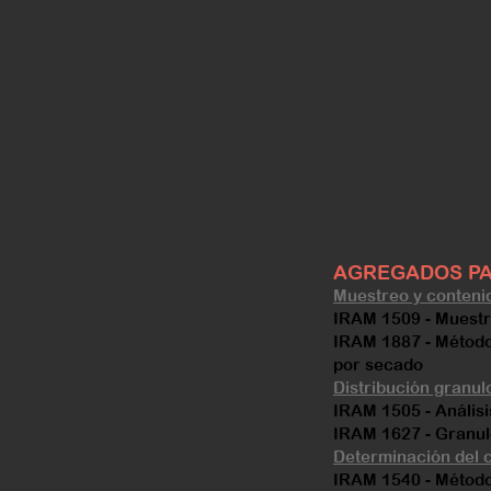
Hemos logra
nuestra mat
profesional
permiten rea
AGREGADOS P
Muestreo y conten
IRAM 1509 - Muest
IRAM 1887 - Métod
por secado
Distribución granu
IRAM 1505 - Anális
IRAM 1627 - Granul
Determinación del c
IRAM 1540 - Método 