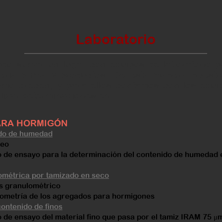
Laboratorio
do sumar un lugar con equipos de laboratorio p
eria prima y productos. De esta manera nuestro
ismo crecen, y para ellos contamos con los equ
lizar determinaciones en:
ARA HORMIGÓN
ido de humedad
reo
o de en
sayo para la determinación del contenido de humedad 
lométrica por tamizado en seco
is granulométrico
ometría de los agregados para hormigones
ontenido de finos
de ensayo del material fino que pasa por el tamiz IRAM 75 μm