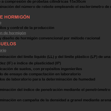
 a compresión de probetas cilíndricas 15x30cm
inación del número de rebote empleando el esclerómetro de 
DE HORMIGÓN
o
tos y control de la producción
ón de hormigón
 y diseño de hormigón convencional por método racional
SUELOS
orio
ación del límite líquido (LL) y del límite plástico (LP) de un
dez (IF) e índice de plasticidad (IP)
icación de suelos, con propósitos ingenieriles
o de ensayo de compactación en laboratorio
os de laboratorio para la determinación de humedad
minación del índice de penetración mediante el penetrómetro
minación en campaña de la densidad a granel mediante arena