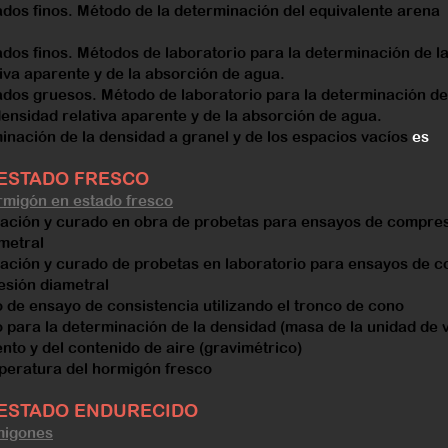
os finos. Método de la determinación del e
quivalente arena
os finos. Métodos de laboratorio para la determinación de la
tiva aparente y de la absorción de agua.
dos gruesos. Método de laboratorio para la determinación de
 densidad relativa aparente y de la absorción de agua.
nación de la densidad a granel y de los espacios vacíos
es
ESTADO FRESCO
rmigón en estado fresco
ación y curado en obra de probetas para ensayos de compres
metral
ación y curado de probetas en laboratorio para ensayos de c
esión diametral
de ensayo de consistencia utilizando el tronco de cono
para la determinación de la densidad (masa de la unidad de v
nto y del contenido de aire (gravimétrico)
eratura del hormigón fresco
ESTADO ENDURECIDO
migones